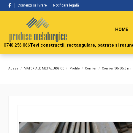
Comenzi si livrare
Notificare legală
HOME
0740 256 866
Tevi constructii, rectangulare, patrate si rotund
Acasa
MATERIALE METALURGICE
Profile
Cornier
Cornier 30x30x5 m