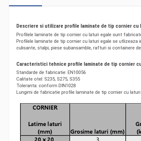
Descriere si utilizare profile laminate de tip cornier cu 
Profilele laminate de tip cornier cu laturi egale sunt fabrica
Profilele laminate de tip cornier cu laturi egale se utlizeaza 
culisante, stalpi, piese subansamble, rafturi si containere de
Caracteristici tehnice profile laminate de tip cornier cu
Standarde de fabricatie: EN10056
Calitate otel: S235, S275, S355
Toleranta: conform DIN1028
Lungimi de fabricatie profile laminate de tip cornier cu laturi