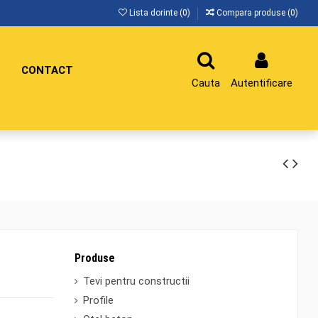
Lista dorinte (
0
)
Compara produse (
0
)
CONTACT
Cauta
Autentificare
Produse
Tevi pentru constructii
Profile