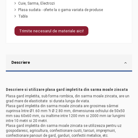
Cuie, Sarma, Electrozi
Plasa sudata - oferte la o gama variata de produse
Tabla
Trimite necesarul de materiale aici!
Descriere
Descriere si utilizare plasa gard impletita din sarma moale zincata
Plasa gard impletita, sub forma rombica, din sarma moale zincata, are un
grad mare de elasticitate si durata lunga de viata.
Plasa gard impletita din sarma moale zincata are grosimea sârmei
cuprinsa între Ø1.60 mm ?i Ø 2.80 mm, dimensiunea ochiului de 50x50
mm sau 60x60 mm, cu inaltime intre 1200 mm si 2000 mm iar lungimi
intre 10 metri si 20 metri.
Plasa gard impletita din sarma moale zincata se utilizeaza pentru uz
gospodaresc, agricultura, confectionare custi, tarcuri, imprejmuiri,
confectionare panouri de gard, garduri, confectii metalice, etc.