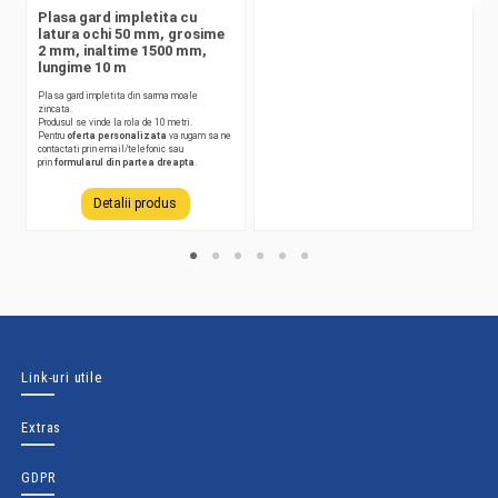
Plasa gard impletita cu
latura ochi 50 mm, grosime
2 mm, inaltime 1500 mm,
lungime 10 m
Plasa gard impletita din sarma moale
zincata.
Produsul se vinde la rola de 10 metri.
Pentru
oferta personalizata
va rugam sa ne
contactati prin email/telefonic sau
prin
formularul din partea dreapta
.
Detalii produs
Link-uri utile
Extras
GDPR