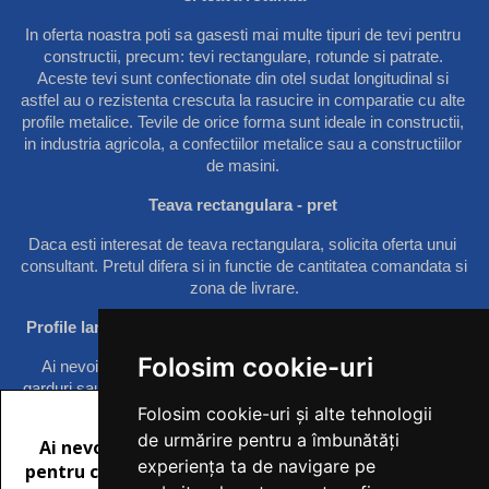
In oferta noastra poti sa gasesti mai multe tipuri de tevi pentru 
constructii, precum: tevi rectangulare, rotunde si patrate. 
Aceste tevi sunt confectionate din otel sudat longitudinal si 
astfel au o rezistenta crescuta la rasucire in comparatie cu alte 
profile metalice. Tevile de orice forma sunt ideale in constructii, 
in industria agricola, a confectiilor metalice sau a constructiilor 
de masini. 
Teava rectangulara - pret 
Daca esti interesat de teava rectangulara, 
solicita oferta unui 
consultant
. Pretul difera si in functie de cantitatea comandata si 
zona de livrare.
Profile laminate – cornier si platbanda pe comanda rapida
Folosim cookie-uri
Ai nevoie de produse pentru constructii metalice de porti, 
garduri sau rame de geam? Oferim corniere din otel laminat la 
cald rezistente in timp. Totodata, pentru constructiile civile sau 
Folosim cookie-uri și alte tehnologii
industriale dispunem si de o gama vasta de profile laminate tip 
de urmărire pentru a îmbunătăți
platbanda, fabricate din otel si acestea cu o durabilitate ridicata. 
experiența ta de navigare pe
Totodata poti afla destul de usor pretul europrofilelor accesand 