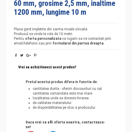
60 mm, grosime 2,5 mm, inaltime
1200 mm, lungime 10 m
Plasa gard impletita din sarma moale zincata.
Produsul se vinde la rola de 10 metri.
Pentru
oferta personalizata
va rugam sa ne contactati prin
email/telefonic sau prin
formularul din partea dreapta
.
Vrei sa achizitionezi acest produs?
Pretul acestui produs difera in functie de:
cantitatea dorita - oferim discounturi cu cat
cantitatea comandata este mai mare
localitatea unde se doreste livrarea
de calitatea materialului
de disponibilitatea pe stoc a produsului
Daca vrei sa afli oferta noastra, contacteaza-
ne!