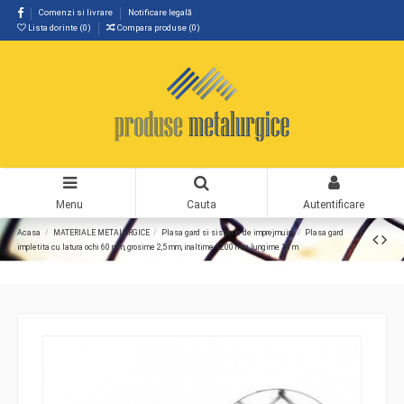
Comenzi si livrare
Notificare legală
Lista dorinte (
0
)
Compara produse (
0
)
Menu
Cauta
Autentificare
Acasa
MATERIALE METALURGICE
Plasa gard si sisteme de imprejmuiri
Plasa gard
impletita cu latura ochi 60 mm, grosime 2,5 mm, inaltime 1200 mm, lungime 10 m