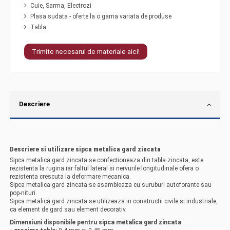
Cuie, Sarma, Electrozi
Plasa sudata - oferte la o gama variata de produse
Tabla
Trimite necesarul de materiale aici!
Descriere
Descriere si utilizare sipca metalica gard zincata
Sipca metalica gard zincata se confectioneaza din tabla zincata, este
rezistenta la rugina iar faltul lateral si nervurile longitudinale ofera o
rezistenta crescuta la deformare mecanica.
Sipca metalica gard zincata se asambleaza cu suruburi autoforante sau
pop-nituri.
Sipca metalica gard zincata se utilizeaza in constructii civile si industriale,
ca element de gard sau element decorativ.
Dimensiuni disponibile pentru
sipca metalica gard zincata
: