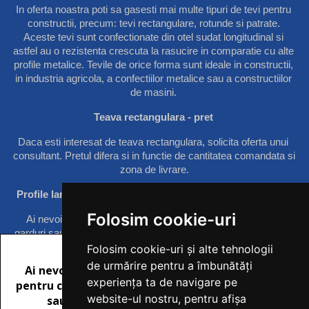
In oferta noastra poti sa gasesti mai multe tipuri de tevi pentru 
constructii, precum: tevi rectangulare, rotunde si patrate. 
Aceste tevi sunt confectionate din otel sudat longitudinal si 
astfel au o rezistenta crescuta la rasucire in comparatie cu alte 
profile metalice. Tevile de orice forma sunt ideale in constructii, 
in industria agricola, a confectiilor metalice sau a constructiilor 
de masini. 
Teava rectangulara - pret 
Daca esti interesat de teava rectangulara, 
solicita oferta unui 
consultant
. Pretul difera si in functie de cantitatea comandata si 
zona de livrare.
Profile laminate – cornier si platbanda pe comanda rapida
Folosim cookie-uri
Ai nevoie de produse pentru constructii metalice de porti, 
garduri sau rame de geam? Oferim corniere din otel laminat la 
cald rezistente in timp. Totodata, pentru constructiile civile sau 
Folosim cookie-uri și alte tehnologii
industriale dispunem si de o gama vasta de profile laminate tip 
de urmărire pentru a îmbunătăți
platbanda, fabricate din otel si acestea cu o durabilitate ridicata. 
experiența ta de navigare pe
Totodata poti afla destul de usor pretul europrofilelor accesand 
website-ul nostru, pentru afișa
fiecare produs in parte.