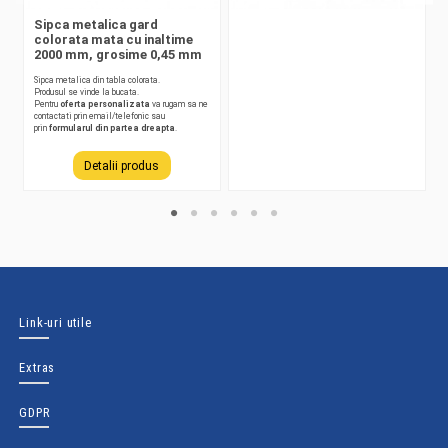
Sipca metalica gard
colorata mata cu inaltime
2000 mm, grosime 0,45 mm
Sipca metalica din tabla colorata.
Produsul se vinde la bucata.
Pentru
oferta personalizata
va rugam sa ne
contactati prin email/telefonic sau
prin
formularul din partea dreapta
.
Detalii produs
Link-uri utile
Extras
GDPR