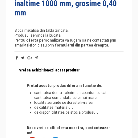
inaltime 1000 mm, grosime 0,40
mm
Sipca metalica din tabla zincata.
Produsul se vinde la bucata.
Pentru
oferta personalizata
va rugam sa ne contactati prin
email/telefonic sau prin
formularul din partea dreapta
.
Vrei sa achizitionezi acest produs?
Pretul acestui produs difera in functie de:
cantitatea dorita - oferim discounturi cu cat
cantitatea comandata este mai mare
localitatea unde se doreste livrarea
de calitatea materialului
de disponibilitatea pe stoc a produsului
Daca vrei sa afli oferta noastra, contacteaza-
ne!