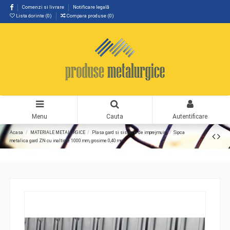
Comenzi si livrare
Notificare legală
Lista dorinte (
0
)
Compara produse (
0
)
Menu
Cauta
Autentificare
Acasa
MATERIALE METALURGICE
Plasa gard si sisteme de imprejmuiri
Sipca
metalica gard ZN cu inaltime 1000 mm, grosime 0,40 mm